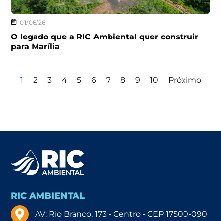
01/06/26
O legado que a RIC Ambiental quer construir
para Marília
1
2
3
4
5
6
7
8
9
10
Próximo
RIC AMBIENTAL
AV: Rio Branco, 173 - Centro - CEP 17500-090