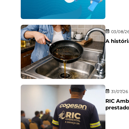
03/08/2
A histór
31/07/26
RIC Ambi
prestado