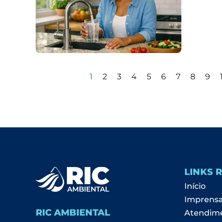
1
2
3
4
5
6
7
8
9
LINKS 
Início
Imprens
RIC AMBIENTAL
Atendim