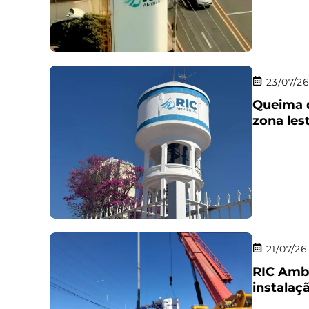
23/07/2
Queima 
zona lest
21/07/26
RIC Ambi
instalaç