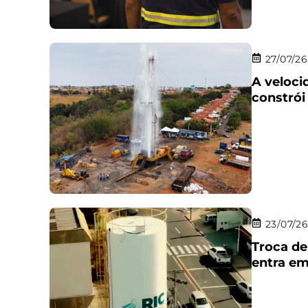
27/07/26
A veloci
constrói
23/07/2
Troca de
entra em