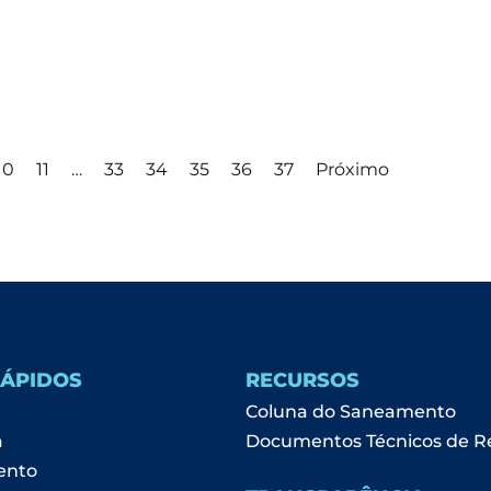
10
11
…
33
34
35
36
37
Próximo
RÁPIDOS
RECURSOS
Coluna do Saneamento
a
Documentos Técnicos de R
ento