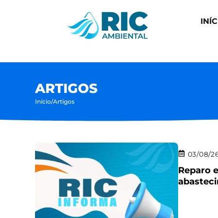
INÍC
ARTIGOS
Início
/
Artigos
03/08/2
Reparo e
abasteci