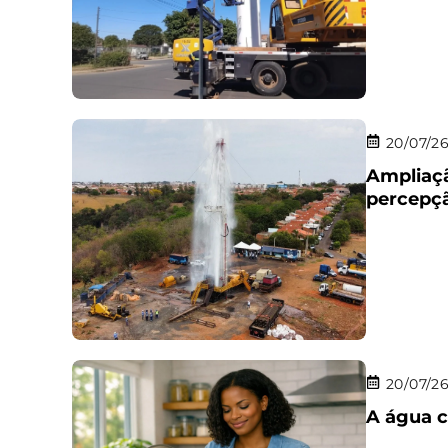
20/07/2
Ampliaçã
percepçã
20/07/2
A água c