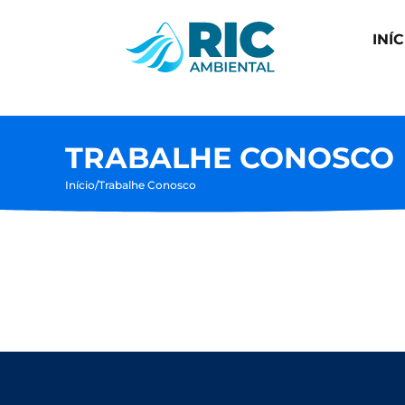
INÍC
TRABALHE CONOSCO
Início
/
Trabalhe Conosco