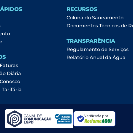
RÁPIDOS
RECURSOS
Coluna do Saneamento
a
Documentos Técnicos de R
ento
TRANSPARÊNCIA
e
Regulamento de Serviços
OS
Relatório Anual da Água
 Faturas
ão Diária
 Conosco
 Tarifária
Verificada por