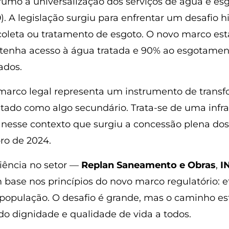
 rumo à universalização dos serviços de água e 
0
). A legislação surgiu para enfrentar um desafio hi
coleta ou tratamento de esgoto. O novo marco es
o tenha acesso à água tratada e 90% ao esgotamen
vados.
marco legal representa um instrumento de transfo
ado como algo secundário. Trata-se de uma infrae
nesse contexto que surgiu a concessão plena dos
ro de 2024.
ência no setor —
Replan Saneamento e Obras
,
I
 base nos princípios do novo marco regulatório: 
população. O desafio é grande, mas o caminho est
do dignidade e qualidade de vida a todos.