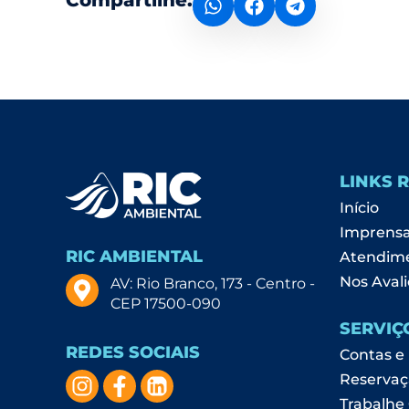
Compartilhe:
LINKS 
Início
Imprens
RIC AMBIENTAL
Atendim
Nos Avali
AV: Rio Branco, 173 - Centro -
CEP 17500-090
SERVIÇ
REDES SOCIAIS
Contas e
Reservaç
Trabalhe