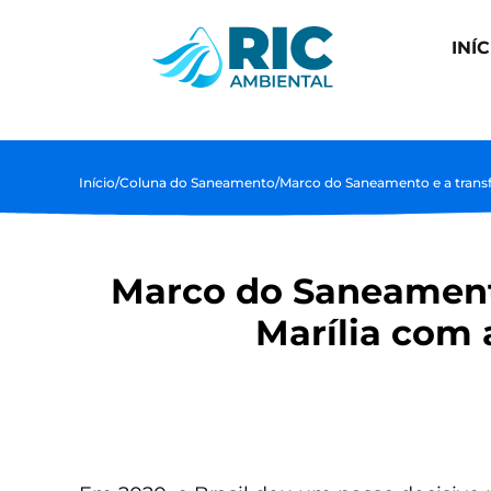
INÍC
Início
/
Coluna do Saneamento
/
Marco do Saneamento e a trans
Marco do Saneament
Marília com 