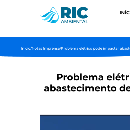
INÍC
Início
/
Notas Imprensa
/
Problema elétrico pode impactar abas
Problema elétr
abastecimento de