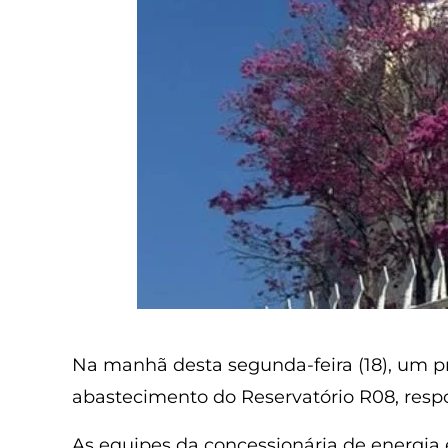
Na manhã desta segunda-feira (18), um pr
abastecimento do Reservatório R08, respo
As equipes da concessionária de energia