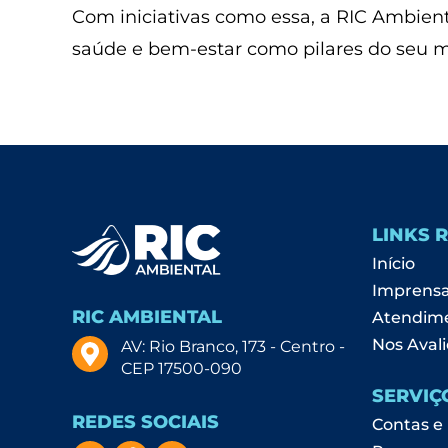
Com iniciativas como essa, a RIC Ambien
saúde e bem-estar como pilares do seu m
LINKS 
Início
Imprens
RIC AMBIENTAL
Atendim
Nos Avali
AV: Rio Branco, 173 - Centro -
CEP 17500-090
SERVIÇ
REDES SOCIAIS
Contas e