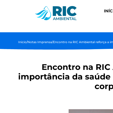
INÍC
Início
/
Notas Imprensa
/
Encontro na RIC Ambiental reforça a i
Encontro na RIC 
importância da saúde 
corp