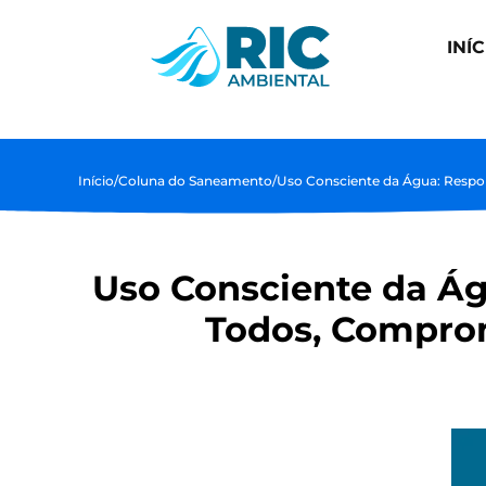
INÍC
Início
/
Coluna do Saneamento
/
Uso Consciente da Água: Resp
Uso Consciente da Ág
Todos, Compro