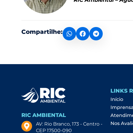
RIC Ambiental
– Água
Compartilhe:
LINKS 
Início
Imprens
RIC AMBIENTAL
Atendim
Nos Avali
AV: Rio Branco, 173 - Centro -
CEP 17500-090